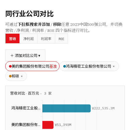
同行业公司对比
可通过
下拉框搜索并添加 / 移除
任意
2023
中国500强公司，并切换
营收 / 净利润 / 利润率 / ROE 四个指标进行对比。
ROE
营收
净利润
利润率
＋ 添加对比公司 ▾
基准
×
美的集团股份有限公司
鸿海精密工业股份有限公司
×
和硕
营收
对比 ·
百万元
·
3
家