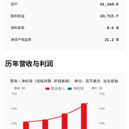
61,264.8
资产
20,723.7
股东权益
8.6 %
净利润率
21.2 %
净资产收益率
历年营收与利润
营收 + 净利润（双柱状图 · 折线串联）· 单位：
百万美元
· 左右双轴