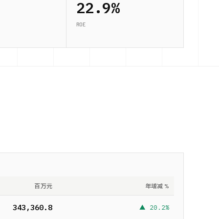
22.9%
ROE
百万元
年增减 %
343,360.8
▲
20.2
%