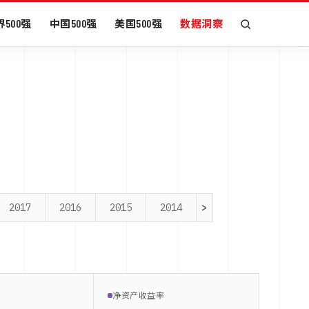
500强
中国500强
美国500强
数据洞察
2017
2016
2015
2014
>
净资产收益率