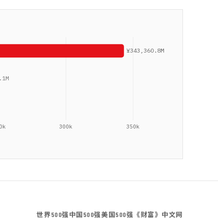
世界500强
中国500强
美国500强
《财富》中文网