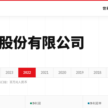
世界
股份有限公司
2023
2022
2021
2020
2019
2018
务口径：
百万元人民币
净利润
净利润率