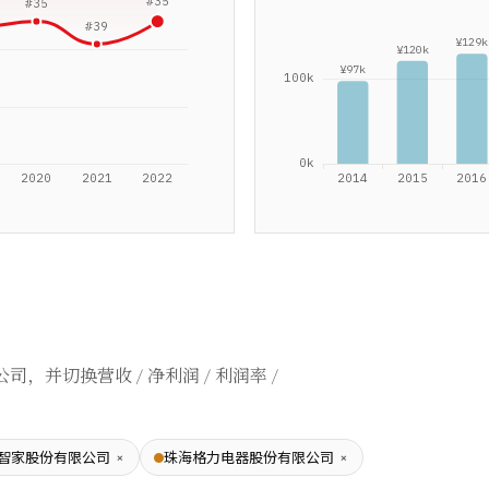
公司，并切换营收 / 净利润 / 利润率 /
×
×
智家股份有限公司
珠海格力电器股份有限公司