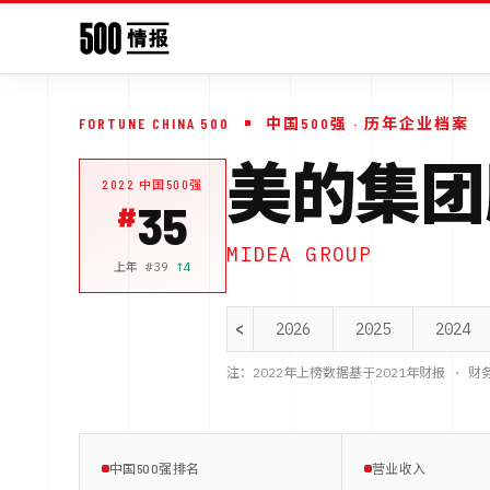
FORTUNE CHINA 500
中国500强
· 历年企业档案
美的集团
2022
中国500强
35
MIDEA GROUP
上年 #
39
↑
4
<
2026
2025
2024
注：
2022
年上榜数据基于
2021
年财报 · 财
中国500强排名
营业收入