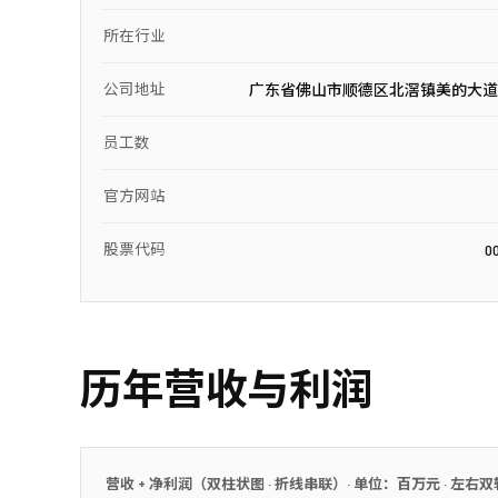
所在行业
公司地址
广东省佛山市顺德区北滘镇美的大道
员工数
官方网站
股票代码
0
历年营收与利润
营收 + 净利润（双柱状图 · 折线串联）· 单位：
百万元
· 左右双