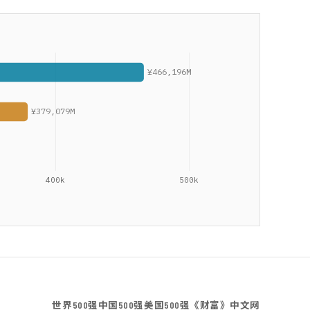
世界500强
中国500强
美国500强
《财富》中文网