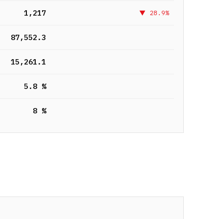
1,217
▼
28.9
%
87,552.3
15,261.1
5.8 %
8 %