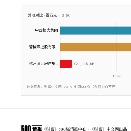
营收
对比 ·
百万元
·
3
家
数据来源：财富中文网
2019
中国500强（金额为百万元）
《财富》500强情报中心 · 《财富》中文网出品