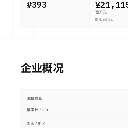
#393
¥21,11
百万元
同比 +53.3%
企业概况
基础信息
董事长 / CEO
国家 / 地区