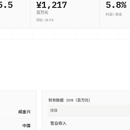
5.5
¥1,217
5.8%
百万元
利润 / 营收
同比 -28.9%
财务数据 ·
2018
（
百万元
）
项目
戚金兴
营业收入
中国