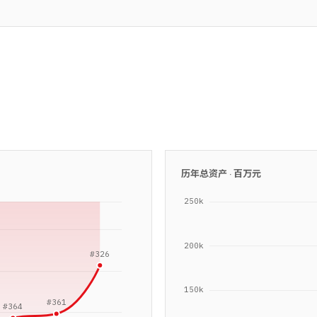
历年总资产 ·
百万元