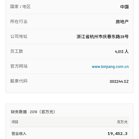
国家 / 地区
中国
所在行业
房地产
公司地址
浙江省杭州市庆春东路38号
员工数
4,013 人
官方网站
www.binjiang.com.cn
股票代码
002244.SZ
财务数据 ·
2016
（
百万元
）
项目
百万元
19,452.3
营业收入