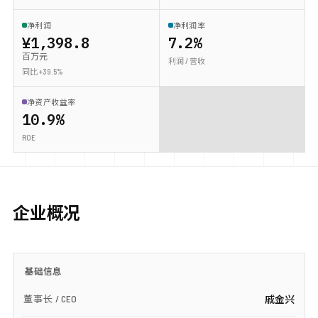
净利润
净利润率
¥1,398.8
7.2%
百万元
利润 / 营收
同比 +39.5%
净资产收益率
10.9%
ROE
企业概况
基础信息
董事长 / CEO
戚金兴