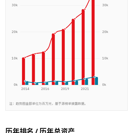
注：趋势图金额单位为百万元，基于源榜单披露数据。
历年排名 / 历年总资产