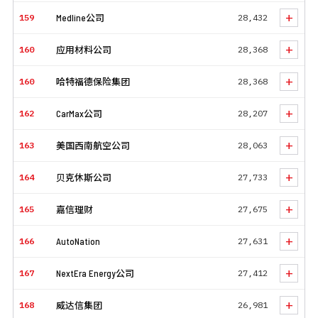
+
159
Medline公司
28,432
+
160
应用材料公司
28,368
+
160
哈特福德保险集团
28,368
+
162
CarMax公司
28,207
+
163
美国西南航空公司
28,063
+
164
贝克休斯公司
27,733
+
165
嘉信理财
27,675
+
166
AutoNation
27,631
+
167
NextEra Energy公司
27,412
+
168
威达信集团
26,981