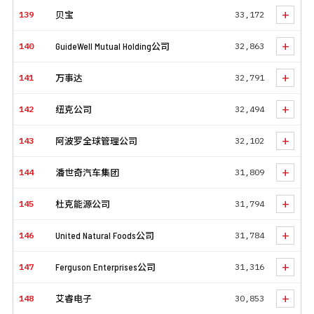
+
139
贝宝
33,172
+
140
GuideWell Mutual Holding公司
32,863
+
141
万事达
32,791
+
142
纽克公司
32,494
+
143
阿波罗全球管理公司
32,102
+
144
潘世奇汽车集团
31,809
+
145
杜克能源公司
31,794
+
146
United Natural Foods公司
31,784
+
147
Ferguson Enterprises公司
31,316
+
148
艾睿电子
30,853