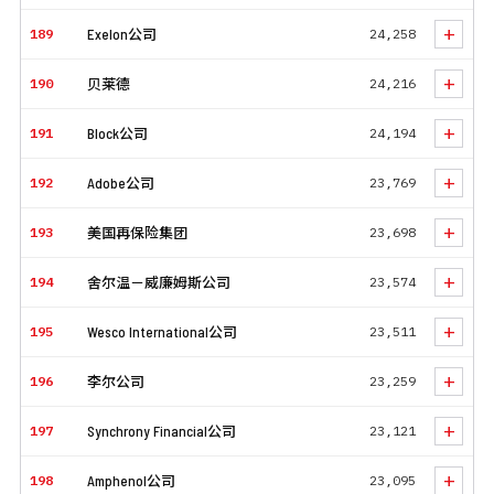
+
189
Exelon公司
24,258
+
190
贝莱德
24,216
+
191
Block公司
24,194
+
192
Adobe公司
23,769
+
193
美国再保险集团
23,698
+
194
舍尔温－威廉姆斯公司
23,574
+
195
Wesco International公司
23,511
+
196
李尔公司
23,259
+
197
Synchrony Financial公司
23,121
+
198
Amphenol公司
23,095