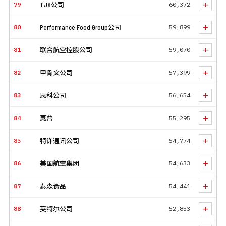
+
79
TJX公司
60,372
+
80
Performance Food Group公司
59,899
+
81
联合航空控股公司
59,070
+
82
甲骨文公司
57,399
+
83
思科公司
56,654
+
84
惠普
55,295
+
85
特许通讯公司
54,774
+
86
美国航空集团
54,633
+
87
泰森食品
54,441
+
88
英特尔公司
52,853