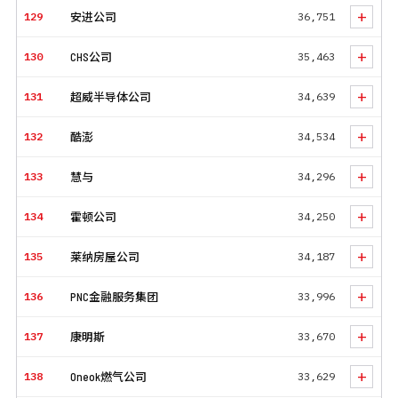
+
129
安进公司
36,751
+
130
CHS公司
35,463
+
131
超威半导体公司
34,639
+
132
酷澎
34,534
+
133
慧与
34,296
+
134
霍顿公司
34,250
+
135
莱纳房屋公司
34,187
+
136
PNC金融服务集团
33,996
+
137
康明斯
33,670
+
138
Oneok燃气公司
33,629