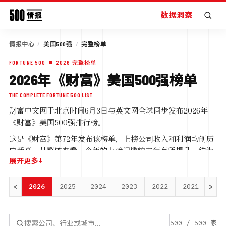
数据洞察
情报中心
/
美国500强
/
完整榜单
FORTUNE 500
2026
完整榜单
2026
年《财富》美国500强
榜单
THE COMPLETE FORTUNE 500 LIST
财富中文网于北京时间6月3日与英文网全球同步发布2026年
《财富》美国500强排行榜。
这是《财富》第72年发布该榜单，上榜公司收入和利润均创历
史新高。从整体来看，今年的上榜门槛较去年有所提升，约为
↓
展开更多
75亿美元。榜上全部500家公司总收入由去年的19.91万亿美元
上升到20.98万亿美元，较前一年增长约5.4%。上榜公司总收入
相当于美国当年GDP的三分之二，高于中国2025年的GDP。
<
2026
2025
2024
2023
2022
2021
>
202
2025年，这些美国最大企业的总利润约2.1万亿美元，比上一年
增长约12%。
500
/
500
家