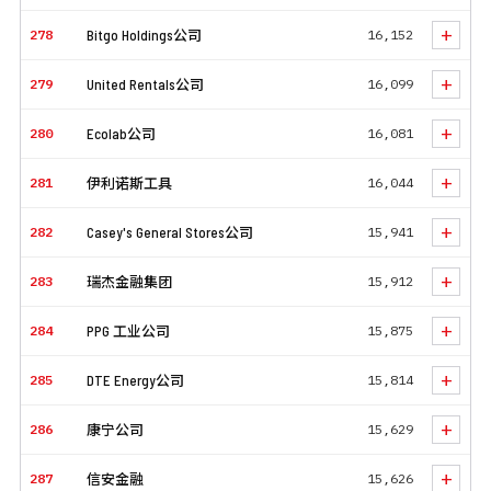
+
278
Bitgo Holdings公司
16,152
+
279
United Rentals公司
16,099
+
280
Ecolab公司
16,081
+
281
伊利诺斯工具
16,044
+
282
Casey's General Stores公司
15,941
+
283
瑞杰金融集团
15,912
+
284
PPG 工业公司
15,875
+
285
DTE Energy公司
15,814
+
286
康宁公司
15,629
+
287
信安金融
15,626