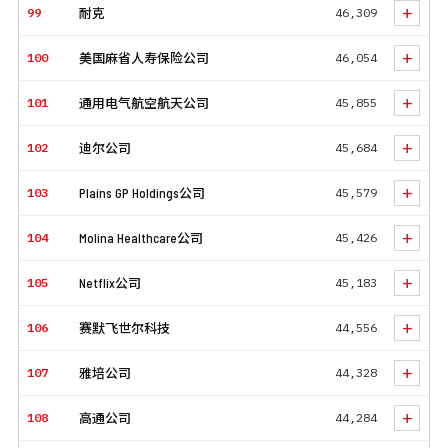
+
99
耐克
46,309
+
100
美国麻省人寿保险公司
46,054
+
101
通用电气航空航天公司
45,855
+
102
迪尔公司
45,684
+
103
Plains GP Holdings公司
45,579
+
104
Molina Healthcare公司
45,426
+
105
Netflix公司
45,183
+
106
赛默飞世尔科技
44,556
+
107
雅培公司
44,328
+
108
高通公司
44,284