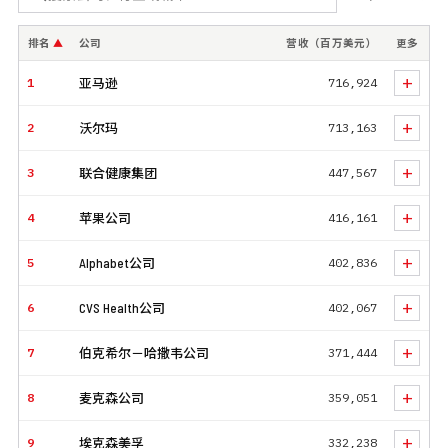
在今年的榜单上，亚马逊超越沃尔玛位列榜首，打破了沃尔玛
连续十三年蝉联榜首的纪录。沃尔玛位列第二，联合健康集团
排名
公司
营收（百万美元）
更多
▲
位列第三，苹果公司和Alphabet公司紧随其后，分别位列第
四、五位。
+
1
亚马逊
716,924
从盈利能力来看，科技和金融行业仍然是最赚钱的行业。
+
2
沃尔玛
713,163
Alphabet公司去年盈利1,321.7亿美元，较上一年增长约32%，
蝉联利润榜榜首；英伟达去年盈利达到了创纪录的1,200.67亿美
+
3
联合健康集团
447,567
元，较上一年大幅增长约64.8%，上升至利润榜第二位；苹果
公司去年盈利1,120.1亿美元，较上一年增长约19.5%，但在利润
+
4
苹果公司
416,161
榜中的排名下滑一位，位列第三。在最赚钱的前十家公司中，
有6家为科技公司。（应用商店搜索并下载“财富Plus”，查看美
+
5
Alphabet公司
402,836
国500强最赚钱公司子榜）
2025年，美国市场上最受关注的科技公司，依旧受益于AI基础
+
6
CVS Health公司
402,067
设施扩张带来的红利，尤其是芯片、云计算、数据中心和企业
级AI应用，但同时也面临增长质量的考验。“美股七巨头”中，
+
7
伯克希尔－哈撒韦公司
371,444
除特斯拉、苹果排位保持不变，其余五家公司的排名均有所提
升。其中，谷歌母公司Alphabet公司、英伟达、苹果、微软在
+
8
麦克森公司
359,051
去年的净利润均超过千亿美元。Meta公司首次进入该榜单前20
+
名；英伟达跃升15位，刷新登上该榜单以来的历史最高排名，
9
埃克森美孚
332,238