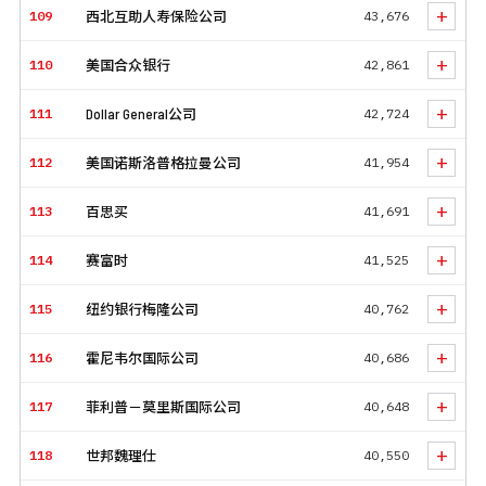
+
109
西北互助人寿保险公司
43,676
+
110
美国合众银行
42,861
+
111
Dollar General公司
42,724
+
112
美国诺斯洛普格拉曼公司
41,954
+
113
百思买
41,691
+
114
赛富时
41,525
+
115
纽约银行梅隆公司
40,762
+
116
霍尼韦尔国际公司
40,686
+
117
菲利普－莫里斯国际公司
40,648
+
118
世邦魏理仕
40,550