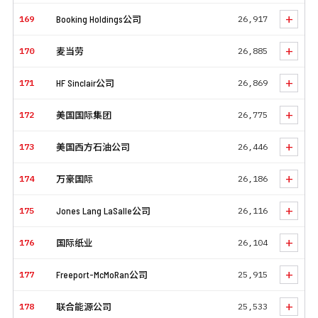
+
169
Booking Holdings公司
26,917
+
170
麦当劳
26,885
+
171
HF Sinclair公司
26,869
+
172
美国国际集团
26,775
+
173
美国西方石油公司
26,446
+
174
万豪国际
26,186
+
175
Jones Lang LaSalle公司
26,116
+
176
国际纸业
26,104
+
177
Freeport-McMoRan公司
25,915
+
178
联合能源公司
25,533