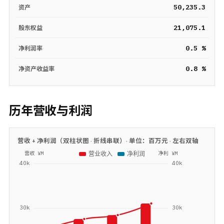
50,235.3
资产
21,075.1
股东权益
0.5 %
净利润率
0.8 %
净资产收益率
历年营收与利润
营收 + 净利润（双柱状图 · 折线串联）· 单位：
百万元
· 左右双轴