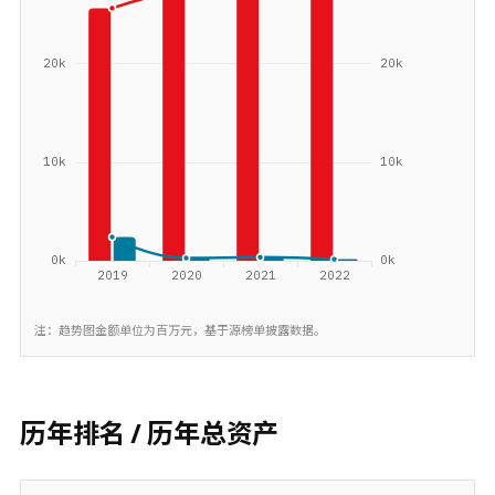
注：趋势图金额单位为百万元，基于源榜单披露数据。
历年排名 / 历年总资产