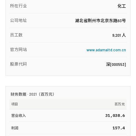
所在行业
化工
公司地址
湖北省荆州市北京东路93号
员工数
9,201 人
官方网站
www.adamaltd.com.cn
股票代码
深[000553]
财务数据 ·
2021
（
百万元
）
项目
百万元
31,038.6
营业收入
157.4
利润