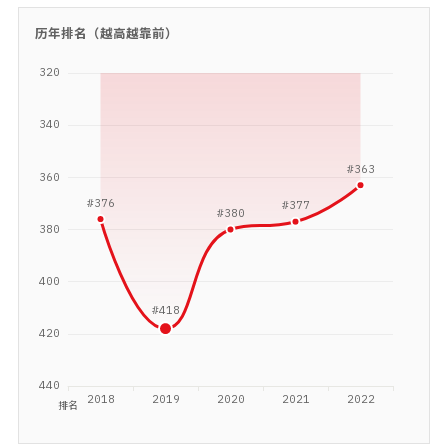
历年排名（越高越靠前）