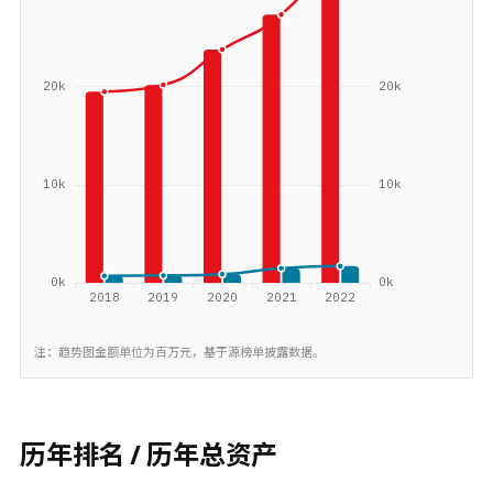
注：趋势图金额单位为百万元，基于源榜单披露数据。
历年排名 / 历年总资产