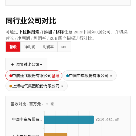
同行业公司对比
可通过
下拉框搜索并添加 / 移除
任意
2019
中国500强公司，并切换
营收 / 净利润 / 利润率 / ROE 四个指标进行对比。
ROE
营收
净利润
利润率
＋ 添加对比公司 ▾
基准
×
中航沈飞股份有限公司
中国中车股份有限公司
×
上海电气集团股份有限公司
营收
对比 ·
百万元
·
3
家