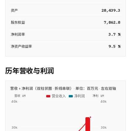
28,439.3
资产
7,862.8
股东权益
3.7 %
净利润率
9.5 %
净资产收益率
历年营收与利润
营收 + 净利润（双柱状图 · 折线串联）· 单位：
百万元
· 左右双轴