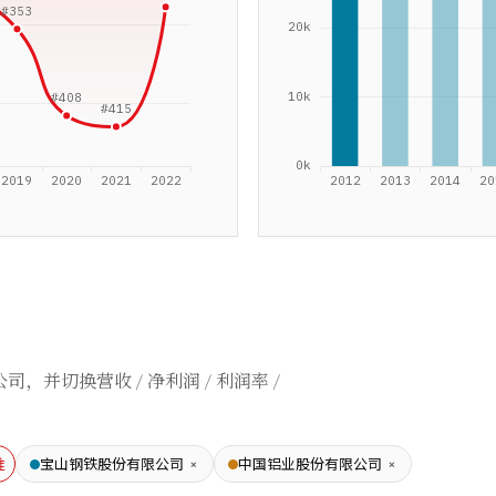
司，并切换营收 / 净利润 / 利润率 /
准
×
×
宝山钢铁股份有限公司
中国铝业股份有限公司