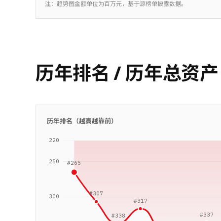
注：趋势图金额单位为百万元，基于源榜单披露数据。
历年排名 / 历年总资产
历年排名（越高越靠前）