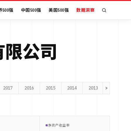
500强
中国500强
美国500强
数据洞察
有限公司
2017
2016
2015
2014
2013
>
2012
净资产收益率