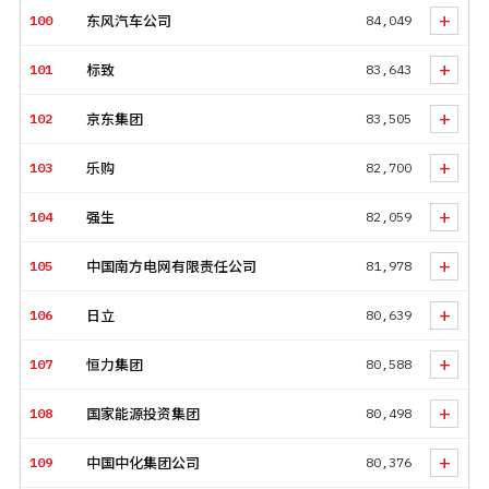
+
100
东风汽车公司
84,049
+
101
标致
83,643
+
102
京东集团
83,505
+
103
乐购
82,700
+
104
强生
82,059
+
105
中国南方电网有限责任公司
81,978
+
106
日立
80,639
+
107
恒力集团
80,588
+
108
国家能源投资集团
80,498
+
109
中国中化集团公司
80,376