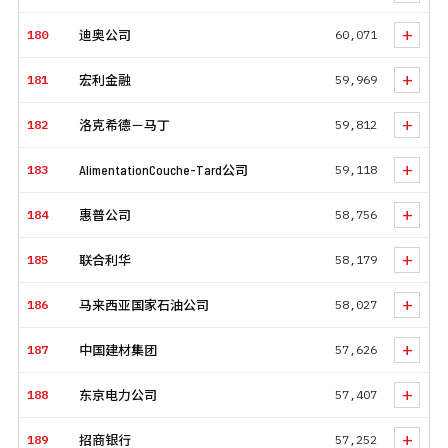
+
180
迪奥公司
60,071
+
181
宏利金融
59,969
+
182
洛克希德－马丁
59,812
+
183
AlimentationCouche-Tard公司
59,118
+
184
惠普公司
58,756
+
185
联合利华
58,179
+
186
马来西亚国家石油公司
58,027
+
187
中国建材集团
57,626
+
188
东京电力公司
57,407
+
189
招商银行
57,252