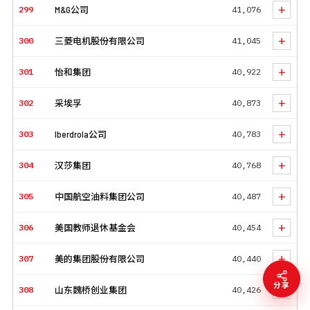
+
299
M&G公司
41,076
+
300
三菱电机股份有限公司
41,045
+
301
怡和集团
40,922
+
302
采埃孚
40,873
+
303
Iberdrola公司
40,783
+
304
汉莎集团
40,768
+
305
中国航空油料集团公司
40,487
+
306
美国教师退休基金会
40,454
+
307
美的集团股份有限公司
40,440
分享
+
308
山东魏桥创业集团
40,426