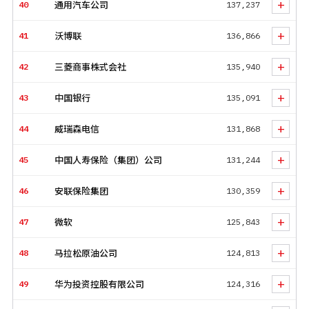
+
40
通用汽车公司
137,237
+
41
沃博联
136,866
+
42
三菱商事株式会社
135,940
+
43
中国银行
135,091
+
44
威瑞森电信
131,868
+
45
中国人寿保险（集团）公司
131,244
+
46
安联保险集团
130,359
+
47
微软
125,843
+
48
马拉松原油公司
124,813
+
49
华为投资控股有限公司
124,316