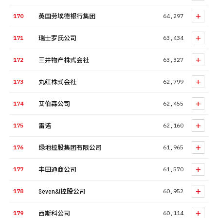
+
170
英国劳埃德银行集团
64,297
+
171
瑞士罗氏公司
63,434
+
172
三井物产株式会社
63,327
+
173
丸红株式会社
62,799
+
174
艾伯森公司
62,455
+
175
雷诺
62,160
+
176
绿地控股集团有限公司
61,965
+
177
丰田通商公司
61,570
+
178
Seven&I控股公司
60,952
+
179
西斯科公司
60,114