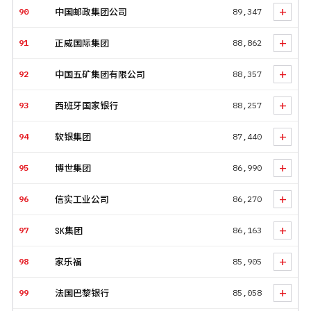
+
90
中国邮政集团公司
89,347
+
91
正威国际集团
88,862
+
92
中国五矿集团有限公司
88,357
+
93
西班牙国家银行
88,257
+
94
软银集团
87,440
+
95
博世集团
86,990
+
96
信实工业公司
86,270
+
97
SK集团
86,163
+
98
家乐福
85,905
+
99
法国巴黎银行
85,058