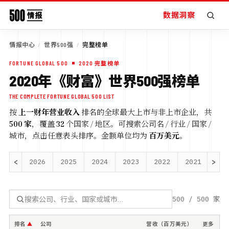
数据洞察
情报中心
/
世界500强
/
完整榜单
FORTUNE GLOBAL 500
2020
完整榜单
2020
年《财富》世界500强
榜单
THE COMPLETE FORTUNE GLOBAL 500 LIST
按
上一财年营业收入
排名的全球最大上市与非上市企业，共
500
家
，覆盖
32
个国家 / 地区。可搜索公司名 / 行业 / 国家 /
城市，点击任意表头排序。金额单位均为
百万美元
。
<
2026
2025
2024
2023
2022
2021
>
202
500
/
500
家
排名
公司
营收（百万美元）
更多
▲