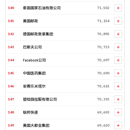
+
140
泰国国家石油有限公司
71,502
+
141
美国邮政
71,154
+
142
德国邮政敦豪集团
70,895
+
143
巴斯夫公司
70,723
+
144
Facebook公司
70,697
+
145
中国医药集团
70,690
+
146
安赛乐米塔尔
70,615
+
147
碧桂园控股有限公司
70,335
+
148
联邦快递
69,693
+
149
美国大都会集团
69,620