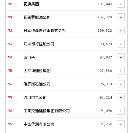
+
70
花旗集团
103,449
+
71
瓦莱罗能源公司
102,729
+
72
日本伊藤忠商事株式会社
100,522
+
73
汇丰银行控股公司
98,673
+
74
西门子
97,937
+
75
太平洋建设集团
97,536
+
76
俄罗斯石油公司
96,313
+
77
通用电气公司
95,214
+
78
中国交通建设集团有限公司
95,096
+
79
中国华润有限公司
94,758