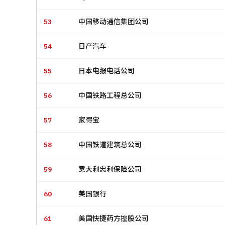
53
中国移动通信集团公司
54
日产汽车
55
日本电报电话公司
56
中国铁路工程总公司
57
家得宝
58
中国铁道建筑总公司
59
意大利忠利保险公司
60
美国银行
61
美国快捷药方控股公司