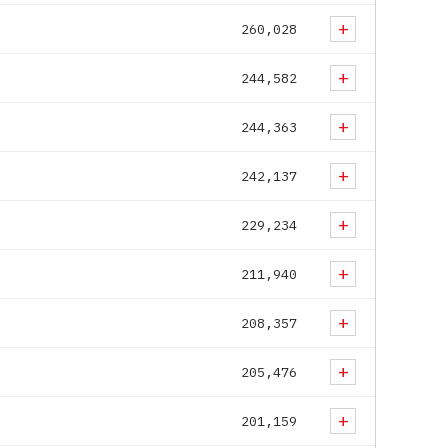
+
260,028
+
244,582
+
244,363
+
242,137
+
229,234
+
211,940
+
208,357
+
205,476
+
201,159