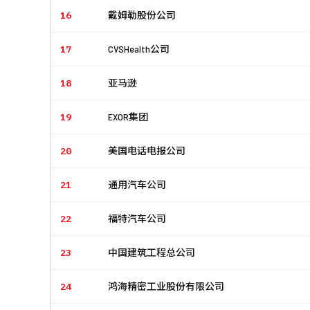
16
戴姆勒股份公司
17
CVSHealth公司
18
亚马逊
19
EXOR集团
20
美国电话电报公司
21
通用汽车公司
22
福特汽车公司
23
中国建筑工程总公司
24
鸿海精密工业股份有限公司