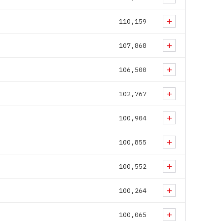
+
110,159
+
107,868
+
106,500
+
102,767
+
100,904
+
100,855
+
100,552
+
100,264
+
100,065