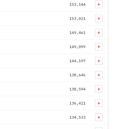
+
153,144
+
153,021
+
149,461
+
149,099
+
144,197
+
138,646
+
138,594
+
136,421
+
134,533