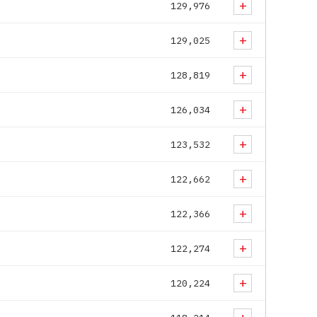
+
129,976
+
129,025
+
128,819
+
126,034
+
123,532
+
122,662
+
122,366
+
122,274
+
120,224