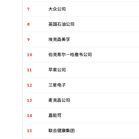
7
大众公司
8
英国石油公司
9
埃克森美孚
10
伯克希尔－哈撒韦公司
11
苹果公司
12
三星电子
13
麦克森公司
14
嘉能可
15
联合健康集团