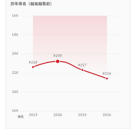
历年排名（越高越靠前）