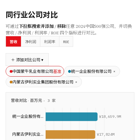
同行业公司对比
可通过
下拉框搜索并添加 / 移除
任意
2024
中国500强公司，并切换
营收 / 净利润 / 利润率 / ROE 四个指标进行对比。
ROE
营收
净利润
利润率
＋ 添加对比公司 ▾
基准
×
中国蒙牛乳业有限公司
统一企业股份有限公司
×
内蒙古伊利实业集团股份有限公司
营收
对比 ·
百万元
·
3
家