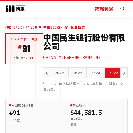
数据洞察
FORTUNE CHINA 500
中国500强
· 历年企业档案
中国民生银行股份有限
2023
中国500强
公司
91
CHINA MINSHENG BANKING
上年 #
79
↓
12
<
>
2026
2025
2024
2023
20
注：
2023
年上榜数据基于
2022
年财报 · 财务口径：
百万美元
中国500强排名
营业收入
#91
$44,581.5
百万美元
↓ 12 位
同比 —