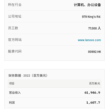
所在行业
计算机、办公设备
公司地址
979 King's Rd.
员工数
77,000 人
官方网站
www.lenovo.com
股票代码
00992.HK
财务数据 ·
2022
（
百万美元
）
项目
百万美元
61,946.9
营业收入
1,607.7
利润