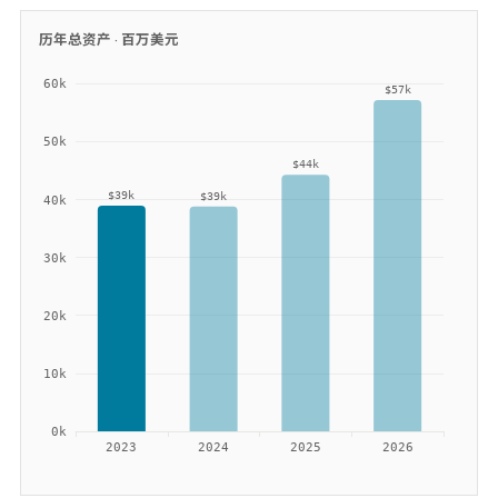
历年总资产 ·
百万美元