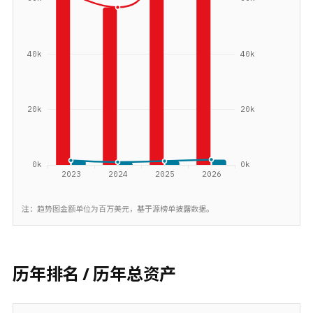
注：趋势图金额单位为百万美元，基于源榜单披露数据。
历年排名 / 历年总资产