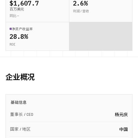
$1,607.7
2.6%
百万美元
利润 / 营收
同比 —
净资产收益率
28.8%
ROE
企业概况
基础信息
董事长 / CEO
杨元庆
国家 / 地区
中国