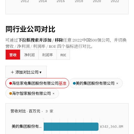
同行业公司对比
可通过
下拉框搜索并添加 / 移除
任意
2022
中国500强公司，并切换
营收 / 净利润 / 利润率 / ROE 四个指标进行对比。
ROE
营收
净利润
利润率
＋ 添加对比公司 ▾
基准
×
海信家电集团股份有限公司
美的集团股份有限公司
×
海尔智家股份有限公司
营收
对比 ·
百万元
·
3
家