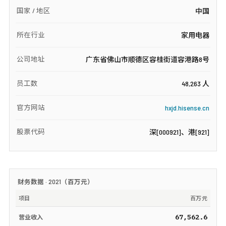
国家 / 地区
中国
所在行业
家用电器
公司地址
广东省佛山市顺德区容桂街道容港路8号
员工数
48,263 人
官方网站
hxjd.hisense.cn
股票代码
深[000921]、港[921]
财务数据 ·
2021
（
百万元
）
项目
百万元
67,562.6
营业收入