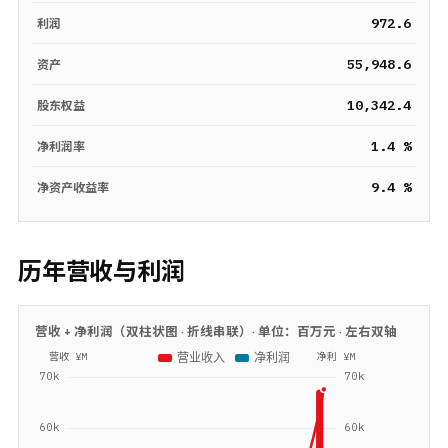
972.6
利润
55,948.6
资产
10,342.4
股东权益
1.4 %
净利润率
9.4 %
净资产收益率
历年营收与利润
营收 + 净利润（双柱状图 · 折线串联）· 单位：
百万元
· 左右双轴