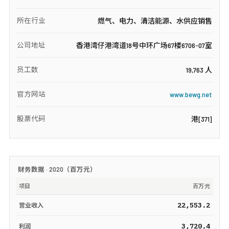
所在行业
燃气、电力、清洁能源、水供应销售
公司地址
香港湾仔港湾道18号中环广场67楼6706-07室
员工数
19,763 人
官方网站
www.bewg.net
股票代码
港[371]
财务数据 ·
2020
（
百万元
）
项目
百万元
22,553.2
营业收入
3,720.4
利润