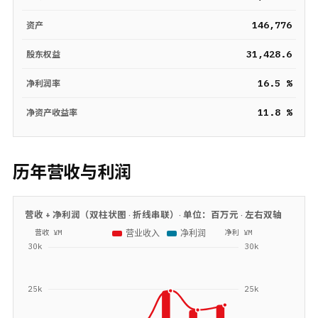
146,776
资产
31,428.6
股东权益
16.5 %
净利润率
11.8 %
净资产收益率
历年营收与利润
营收 + 净利润（双柱状图 · 折线串联）· 单位：
百万元
· 左右双轴