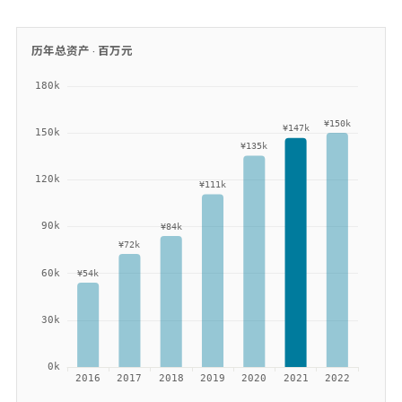
历年总资产 ·
百万元