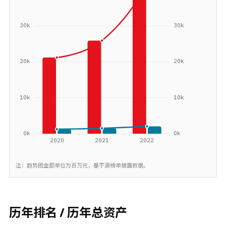
注：趋势图金额单位为百万元，基于源榜单披露数据。
历年排名 / 历年总资产