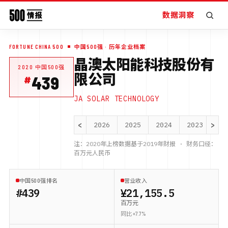
数据洞察
FORTUNE CHINA 500
中国500强
· 历年企业档案
晶澳太阳能科技股份有
2020
中国500强
限公司
439
JA SOLAR TECHNOLOGY
<
>
2026
2025
2024
2023
20
注：
2020
年上榜数据基于
2019
年财报 · 财务口径：
百万元人民币
中国500强排名
营业收入
#439
¥21,155.5
百万元
同比 +7.7%