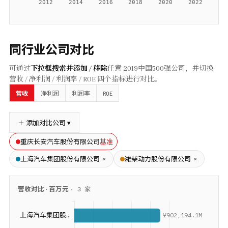
同行业公司对比
可通过
下拉框搜索并添加 / 移除
任意
2019
中国500强公司，并切换
营收 / 净利润 / 利润率 / ROE 四个指标进行对比。
ROE
营收
净利润
利润率
＋ 添加对比公司 ▾
基准
重庆长安汽车股份有限公司
×
×
上海汽车集团股份有限公司
潍柴动力股份有限公司
营收
对比 ·
百万元
·
3
家