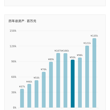
历年总资产 ·
百万元