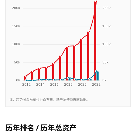
注：趋势图金额单位为百万元，基于源榜单披露数据。
历年排名 / 历年总资产