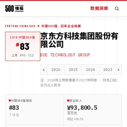
数据洞察
FORTUNE CHINA 500
中国500强
· 历年企业档案
京东方科技集团股份有
2018
中国500强
限公司
83
BOE TECHNOLOGY GROUP
上年 #
95
↑
12
<
>
2026
2025
2024
2023
20
注：
2018
年上榜数据基于
2017
年财报 · 财务口径：
百万元人民币
中国500强排名
营业收入
#83
¥93,800.5
百万元
↑ 12 位
同比 +36.2%