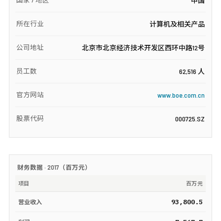
中国
所在行业
计算机及相关产品
公司地址
北京市北京经济技术开发区西环中路12号
员工数
62,516 人
官方网站
www.boe.com.cn
股票代码
000725.SZ
财务数据 ·
2017
（
百万元
）
项目
百万元
93,800.5
营业收入