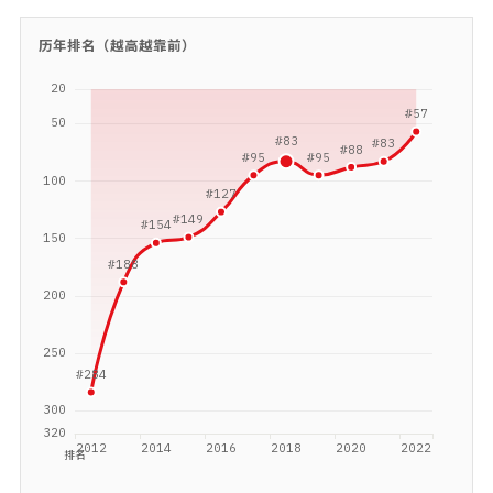
历年排名（越高越靠前）