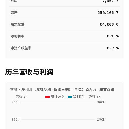
7,567.7
利润
256,108.7
资产
84,809.8
股东权益
8.1 %
净利润率
8.9 %
净资产收益率
历年营收与利润
营收 + 净利润（双柱状图 · 折线串联）· 单位：
百万元
· 左右双轴