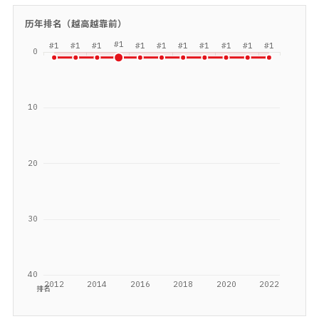
历年排名（越高越靠前）