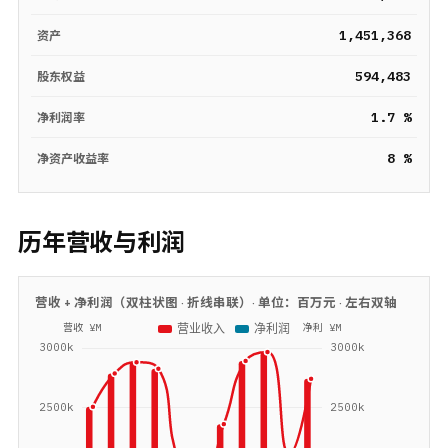
1,451,368
资产
594,483
股东权益
1.7 %
净利润率
8 %
净资产收益率
历年营收与利润
营收 + 净利润（双柱状图 · 折线串联）· 单位：
百万元
· 左右双轴