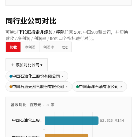
同行业公司对比
可通过
下拉框搜索并添加 / 移除
任意
2015
中国500强公司，并切换
营收 / 净利润 / 利润率 / ROE 四个指标进行对比。
ROE
营收
净利润
利润率
＋ 添加对比公司 ▾
×
中国石油化工股份有限公司
×
×
中国石油天然气股份有限公司
中国海洋石油有限公司
营收
对比 ·
百万元
·
3
家