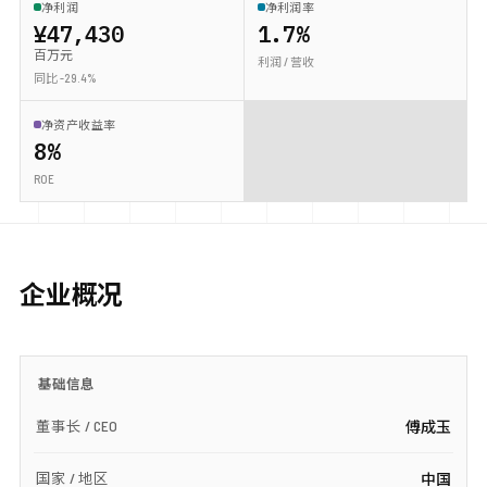
净利润
净利润率
¥47,430
1.7%
百万元
利润 / 营收
同比 -29.4%
净资产收益率
8%
ROE
企业概况
基础信息
董事长 / CEO
傅成玉
国家 / 地区
中国