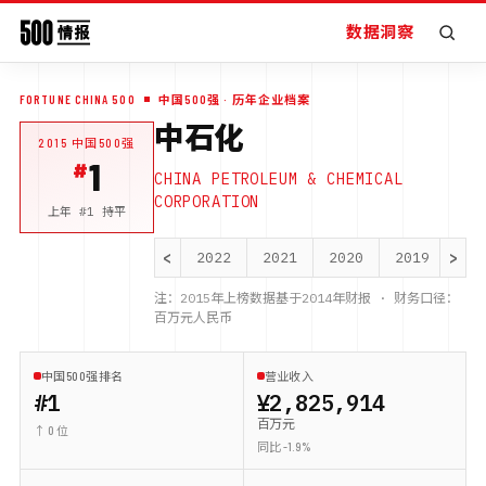
数据洞察
FORTUNE CHINA 500
中国500强
· 历年企业档案
中石化
2015
中国500强
1
CHINA PETROLEUM & CHEMICAL
CORPORATION
上年 #
1
持平
<
>
2022
2021
2020
2019
20
注：
2015
年上榜数据基于
2014
年财报 · 财务口径：
百万元人民币
中国500强排名
营业收入
#1
¥2,825,914
百万元
↑ 0 位
同比 -1.9%