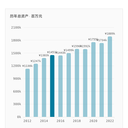
历年总资产 ·
百万元