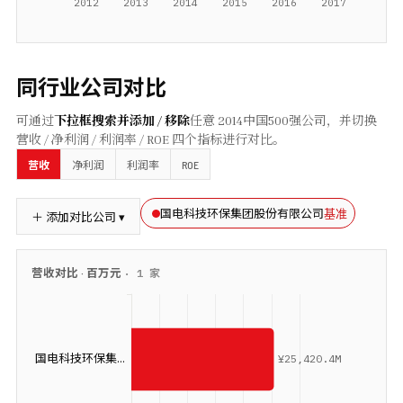
同行业公司对比
可通过
下拉框搜索并添加 / 移除
任意
2014
中国500强公司，并切换
营收 / 净利润 / 利润率 / ROE 四个指标进行对比。
ROE
营收
净利润
利润率
基准
国电科技环保集团股份有限公司
＋ 添加对比公司 ▾
营收
对比 ·
百万元
·
1
家