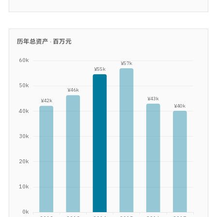
历年总资产 ·
百万元