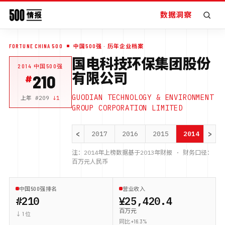
数据洞察
FORTUNE CHINA 500
中国500强
· 历年企业档案
国电科技环保集团股份
2014
中国500强
有限公司
210
GUODIAN TECHNOLOGY & ENVIRONMENT
上年 #
209
↓
1
GROUP CORPORATION LIMITED
<
>
2017
2016
2015
2014
20
注：
2014
年上榜数据基于
2013
年财报 · 财务口径：
百万元人民币
中国500强排名
营业收入
#210
¥25,420.4
百万元
↓ 1 位
同比 +16.3%