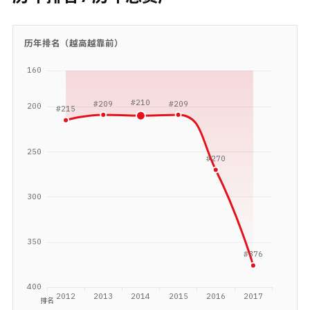
历年排名（越高越靠前）