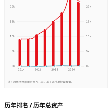
注：趋势图金额单位为百万元，基于源榜单披露数据。
历年排名 / 历年总资产