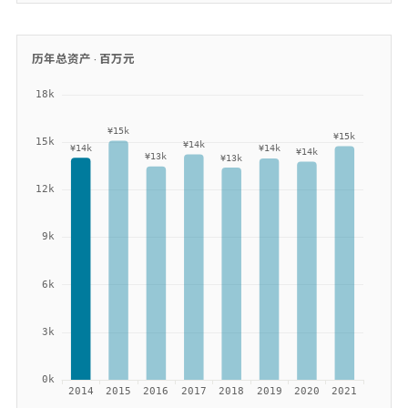
历年总资产 ·
百万元