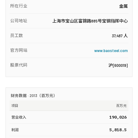
所在行业
金属
公司地址
上海市宝山区富锦路885号宝钢指挥中心
员工数
37,487 人
官方网站
www.baosteel.com
股票代码
沪[600019]
财务数据 ·
2013
（
百万元
）
项目
百万元
190,026
营业收入
5,818.5
利润