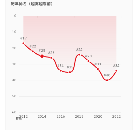
历年排名（越高越靠前）