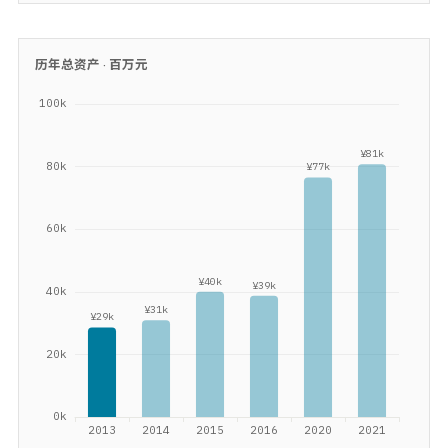
历年总资产 ·
百万元