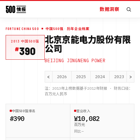
数据洞察
FORTUNE CHINA 500
中国500强
· 历年企业档案
北京京能电力股份有限
2013
中国500强
公司
390
BEIJING JINGNENG POWER
<
>
2026
2025
2024
2023
20
注：
2013
年上榜数据基于
2012
年财报 · 财务口径：
百万元人民币
中国500强排名
营业收入
#390
¥10,082
百万元
同比 —