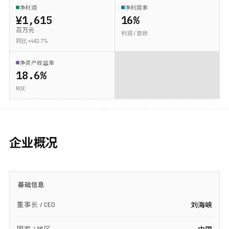
净利润
净利润率
¥1,615
16%
百万元
利润 / 营收
同比 +462.7%
净资产收益率
18.6%
ROE
企业概况
基础信息
董事长 / CEO
刘海峡
国家 / 地区