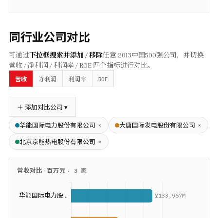
同行业公司对比
可通过
下拉框搜索并添加 / 移除
任意
2013
中国500强公司，并切换
营收 / 净利润 / 利润率 / ROE 四个指标进行对比。
ROE
营收
净利润
利润率
＋ 添加对比公司 ▾
×
×
华能国际电力股份有限公司
大唐国际发电股份有限公司
×
北京京能热电股份有限公司
营收
对比 ·
百万元
·
3
家