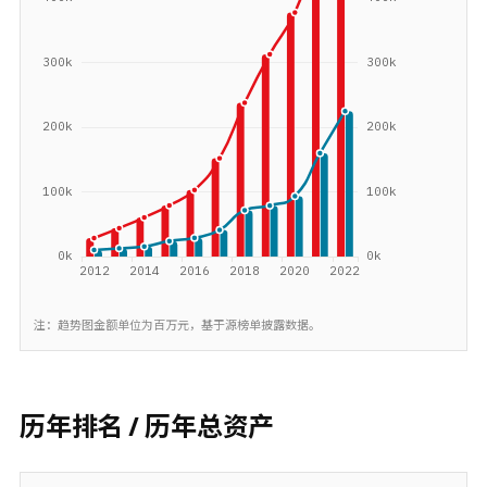
注：趋势图金额单位为百万元，基于源榜单披露数据。
历年排名 / 历年总资产