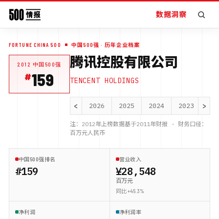
数据洞察
FORTUNE CHINA 500
中国500强
· 历年企业档案
腾讯控股有限公司
2012
中国500强
159
TENCENT HOLDINGS
<
>
2026
2025
2024
2023
20
注：
2012
年上榜数据基于
2011
年财报 · 财务口径：
百万元人民币
中国500强排名
营业收入
#159
¥28,548
百万元
同比 +45.3%
净利润
净利润率