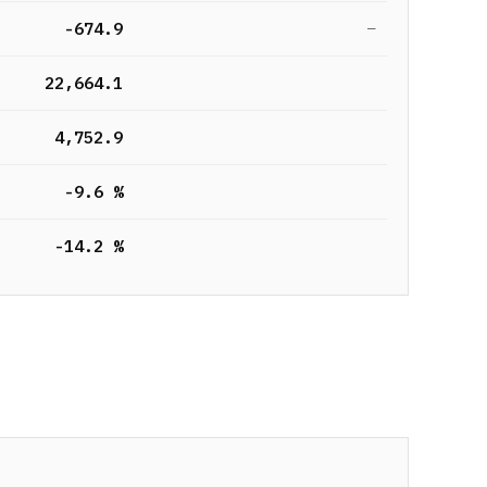
-674.9
—
22,664.1
4,752.9
-9.6 %
-14.2 %