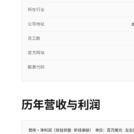
所在行业
公司地址
3
员工数
官方网站
股票代码
历年营收与利润
营收 + 净利润（双柱状图 · 折线串联）· 单位：
百万美元
· 左