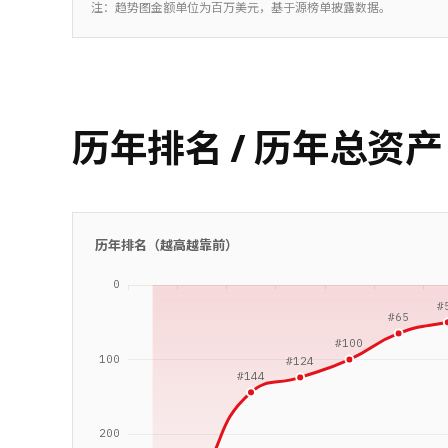
注：趋势图金额单位为百万美元，基于源榜单披露数据。
历年排名 / 历年总资产
历年排名（越高越靠前）