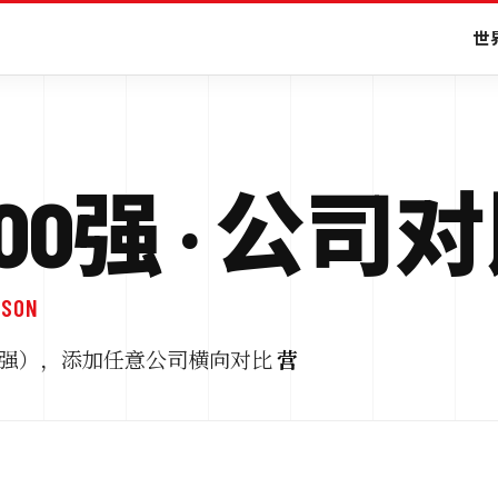
世界
0强 · 公司
ISON
国 500强），添加任意公司横向对比
营