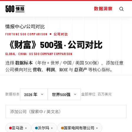
数据洞察
情报中心
/
公司对比
FORTUNE 500 COMPARISON
公司对比
《财富》500强 · 公司对比
GLOBAL · CHINA · US 500 COMPANY COMPARISON
选择
数据标本
（年份 + 世界 / 中国 / 美国 500强），添加任意
公司横向对比
营收
、
利润
、
ROE
与
总资产
等核心指标。
数据标本
金额单位
百万美元
×
×
×
亚马逊
沃尔玛
国家电网有限公司