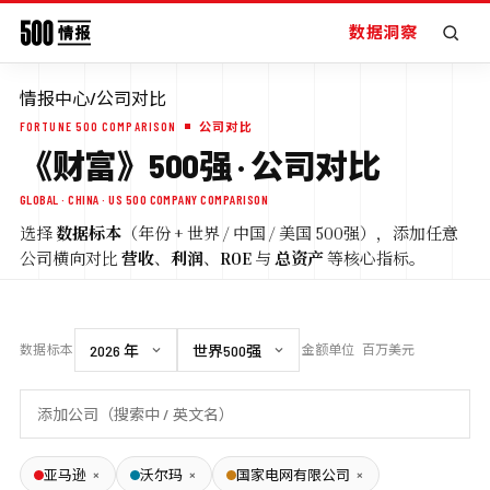
数据洞察
情报中心
/
公司对比
FORTUNE 500 COMPARISON
公司对比
《财富》500强 · 公司对比
GLOBAL · CHINA · US 500 COMPANY COMPARISON
选择
数据标本
（年份 + 世界 / 中国 / 美国 500强），添加任意
公司横向对比
营收
、
利润
、
ROE
与
总资产
等核心指标。
数据标本
金额单位
百万美元
×
×
×
亚马逊
沃尔玛
国家电网有限公司