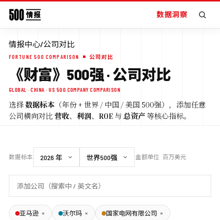
数据洞察
情报中心
/
公司对比
FORTUNE 500 COMPARISON
公司对比
《财富》500强 · 公司对比
GLOBAL · CHINA · US 500 COMPANY COMPARISON
选择
数据标本
（年份 + 世界 / 中国 / 美国 500强），添加任意
公司横向对比
营收
、
利润
、
ROE
与
总资产
等核心指标。
数据标本
金额单位
百万美元
×
×
×
亚马逊
沃尔玛
国家电网有限公司