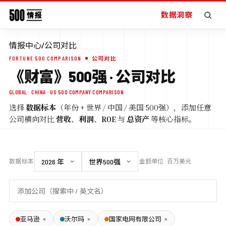
数据洞察
情报中心
/
公司对比
FORTUNE 500 COMPARISON
公司对比
《财富》500强 · 公司对比
GLOBAL · CHINA · US 500 COMPANY COMPARISON
选择
数据标本
（年份 + 世界 / 中国 / 美国 500强），添加任意
公司横向对比
营收
、
利润
、
ROE
与
总资产
等核心指标。
数据标本
金额单位
百万美元
×
×
×
亚马逊
沃尔玛
国家电网有限公司