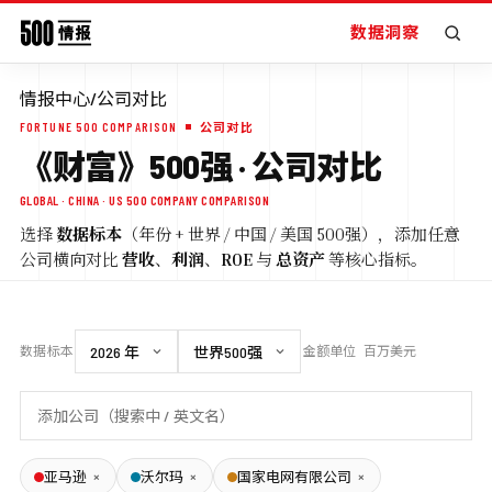
数据洞察
情报中心
/
公司对比
FORTUNE 500 COMPARISON
公司对比
《财富》500强 · 公司对比
GLOBAL · CHINA · US 500 COMPANY COMPARISON
选择
数据标本
（年份 + 世界 / 中国 / 美国 500强），添加任意
公司横向对比
营收
、
利润
、
ROE
与
总资产
等核心指标。
数据标本
金额单位
百万美元
×
×
×
亚马逊
沃尔玛
国家电网有限公司