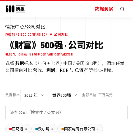
数据洞察
情报中心
/
公司对比
FORTUNE 500 COMPARISON
公司对比
《财富》500强 · 公司对比
GLOBAL · CHINA · US 500 COMPANY COMPARISON
选择
数据标本
（年份 + 世界 / 中国 / 美国 500强），添加任意
公司横向对比
营收
、
利润
、
ROE
与
总资产
等核心指标。
数据标本
金额单位
百万美元
×
×
×
亚马逊
沃尔玛
国家电网有限公司