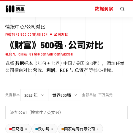
数据洞察
情报中心
/
公司对比
FORTUNE 500 COMPARISON
公司对比
《财富》500强 · 公司对比
GLOBAL · CHINA · US 500 COMPANY COMPARISON
选择
数据标本
（年份 + 世界 / 中国 / 美国 500强），添加任意
公司横向对比
营收
、
利润
、
ROE
与
总资产
等核心指标。
数据标本
金额单位
百万美元
×
×
×
亚马逊
沃尔玛
国家电网有限公司