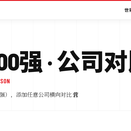
世界
0强 · 公司
ISON
国 500强），添加任意公司横向对比
营