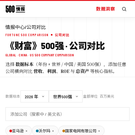
数据洞察
情报中心
/
公司对比
FORTUNE 500 COMPARISON
公司对比
《财富》500强 · 公司对比
GLOBAL · CHINA · US 500 COMPANY COMPARISON
选择
数据标本
（年份 + 世界 / 中国 / 美国 500强），添加任意
公司横向对比
营收
、
利润
、
ROE
与
总资产
等核心指标。
数据标本
金额单位
百万美元
×
×
×
亚马逊
沃尔玛
国家电网有限公司